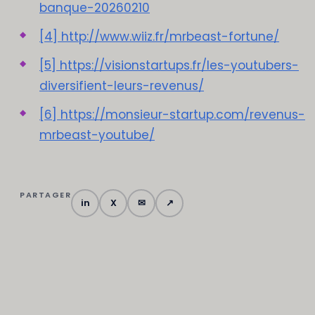
banque-20260210
[4] http://www.wiiz.fr/mrbeast-fortune/
[5] https://visionstartups.fr/les-youtubers-
diversifient-leurs-revenus/
[6] https://monsieur-startup.com/revenus-
mrbeast-youtube/
PARTAGER
in
X
✉
↗