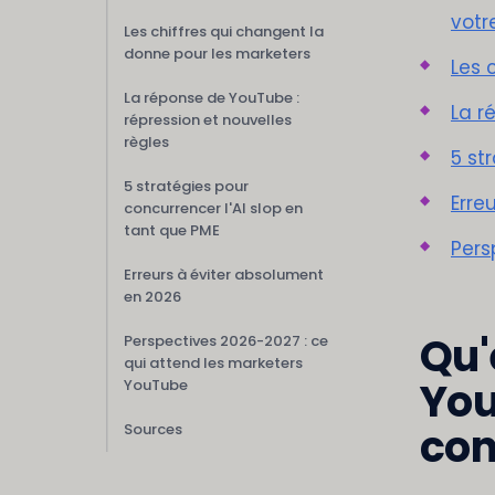
votr
Les chiffres qui changent la
donne pour les marketers
Les 
La réponse de YouTube :
La r
répression et nouvelles
règles
5 st
5 stratégies pour
Erre
concurrencer l'AI slop en
tant que PME
Pers
Erreurs à éviter absolument
en 2026
Qu'
Perspectives 2026-2027 : ce
qui attend les marketers
You
YouTube
con
Sources