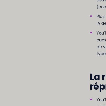
(con
Plus
IA d
YouT
cumu
de v
type
La 
rép
YouT