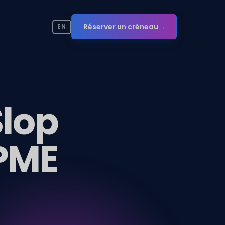
Réserver un créneau
→
EN
Slop
 PME