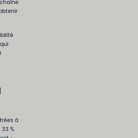
 chaîne
obtenir
ilité
 qui
r
a
trées à
à 33 %
rot »