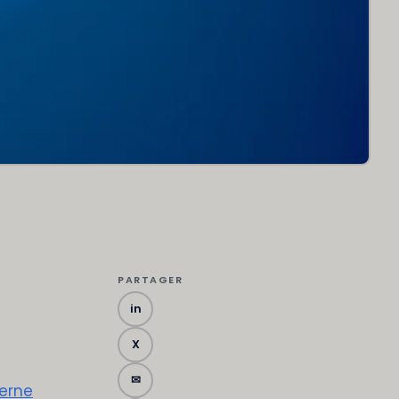
PARTAGER
in
X
✉
cerne