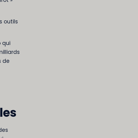
 outils
 qui
illiards
s de
les
des