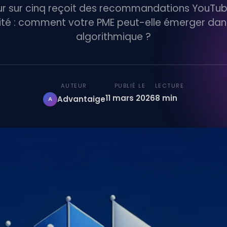
eur sur cinq reçoit des recommandations YouTu
lité : comment votre PME peut-elle émerger da
algorithmique ?
AUTEUR
PUBLIÉ LE
LECTURE
11 mars 2026
8 min
Advantaige
A