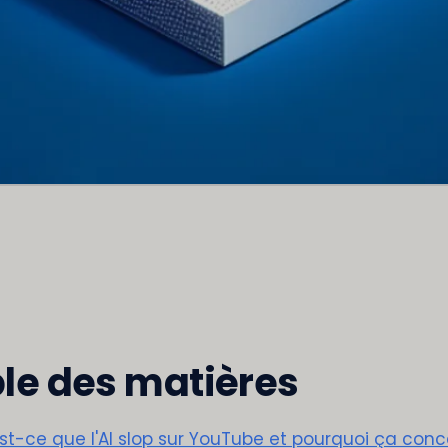
le des matières
st-ce que l'AI slop sur YouTube et pourquoi ça con