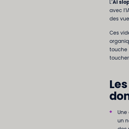
L’
AI slo
avec l’
des vues
Ces vid
organiq
touche 
toucher
Les
don
Une 
un n
des 