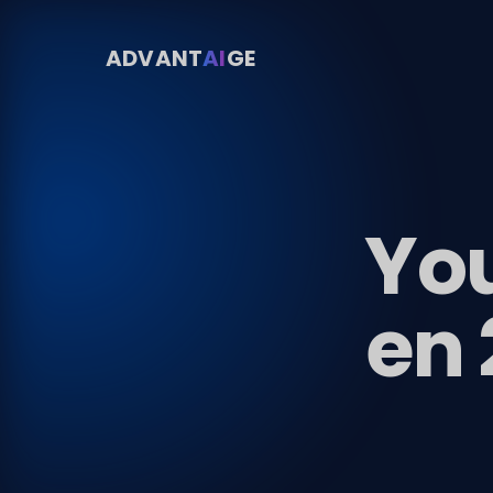
ADVANT
AI
GE
You
en 